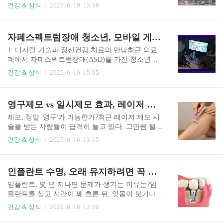
헬스케어에 끼칠 영향에 대해 전문가 시점에서 정
확대되며 본격적인 장마철이 시작됐다. 기상청은 1
건강 & 상식
2025. 6. 19. 13:50
리합니다.반지형 혈압계 ‘카트 온’이란?커프리스
9일 오전 제주를 시작으로 충남, 호남, 경남 서부
방식으로 구현된 혁신대웅제약이 선보이는 ‘카트
내륙 지역에 비가 내리기 시작하고, 밤부터는 수도
온’은 손가락에 착용하는 형태의 반지형 의료기기
권과 강원 내륙, 충북 등 중부지방 곳곳으로 확대될
자폐스펙트럼장애 청소년, 모바일 게임으로 사회성 향상 효과 확인
입니다. 전통적인 혈압계는 팔에 커프를 감고 공기
것이라고 예보했다.이번 장마는 소강상태를 보이
를 주입해 혈압을 측정했지만, 카..
면서 간헐적으로 비가 내리는 형태로 나타나며, 지
1. 디지털 기술과 정신건강 치료의 만남최근 의료
역에 따라 강수량 차이도 클 전망이다. 특히 금요일
계에서 자폐스펙트럼장애(ASD)를 가진 청소년의
인 20일 오후부터는 수도권과 강원 내륙을 중심으
사회성 향상에 모바일 게임이 도움이 된다는 연구
건강 & 상식
2025. 6. 16. 15:05
로 돌풍, 천둥, 번개를 동반한 시간당 30~50mm의
결과가 발표되었다. 삼성서울병원, 서울성모병원,
집중호우가 예고돼 각별한 주의가 필요하다.예상
대구가톨릭대의료원이 공동 참여한 이번 연구는
강수량과 기온. 무더위와 함께 오는 장마기상청에
전통적인 약물치료와 심리치료, 사회기술훈련 외
영구제모 vs 일시제모 효과, 레이저 시술에서 무엇이 갈라지는가
따르면19~20일 사이 예상 강수량은 강원 동해안을
에 새로운 형태의 ‘게임 치료’의 가능성을 보여준
제외한 중부지방이 20..
사례다. 특히 자폐스펙트럼장애 환자의 치료에 있
제모, 정말 '영구'가 가능한가?최근 레이저 제모 시
어 디지털 치료기기의 활용이 실제 임상효과로 이
술을 받는 사람들이 급격히 늘고 있다. 그만큼 털에
어졌다는 점에서 주목을 받고 있다.2. 자폐스펙트
대한 스트레스가 크고, 깔끔한 외모를 중시하는 시
건강 & 상식
2025. 6. 16. 13:15
럼장애와 사회성 발달 문제자폐스펙트럼장애는 대
대 분위기 속에서 제모는 선택이 아닌 ‘관리’의 일
표적인 사회성 발달장애다. 이 질환을 가진 청소년
환이 되었다. 그런데 레이저 제모를 두고 사람들 사
은 타인과의 눈 맞춤, 감정 교류, 대화의 흐름 이해,
이에서는 의견이 극명하게 갈린다. 어떤 이는 10년
인플란트 수명, 오래 유지하려면 꼭 알아야 할 진실
사회적 상황에 맞는 행동에 어려움을 겪는다. 특히
넘게 털 고민 없이 살고 있다고 말하고, 다른 이는
특정 주제에 과도하게 집착하거나 반복적인..
수개월마다 병원에 들러 제모를 반복해야 한다고
임플란트, 몇 년 지나면 문제가 생기는 이유는?임
말한다. 이 차이는 어디에서 비롯되는 걸까?레이저
플란트를 심고 시간이 꽤 흐른 뒤, 잇몸이 붓거나
제모의 원리부터 살펴보자레이저 제모는 털의 멜
피가 나고 고름이 생기는 경우가 적지 않다. 처음엔
건강 & 상식
2025. 6. 16. 12:10
라닌 색소에 반응하는 특정 파장의 빛을 조사해 모
별다른 증상이 없다가 슬그머니 통증이 시작되고,
낭을 파괴하는 방식이다. 이때 중요한 것은 모낭이
결국엔 임플란트를 제거하는 상황에까지 이르는