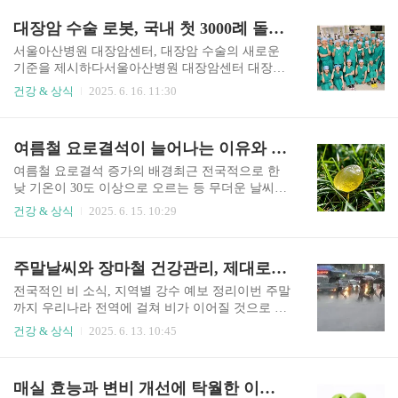
성장기에 있어야만 파괴가 가능하다는 점이다. 털
사례도 있다. 많은 환자들이 ‘왜 멀쩡했던 인플란
대장암 수술 로봇, 국내 첫 3000례 돌파한 서울아산병원의 저력
은 성장기, 퇴행기, 휴지기의 세 단계를 거치며 자
트가 문제가 생기는가’라는 의문을 갖지만, 이는
라기 때문에 한 번의..
인플란트 수명에 직접적인 영향을 미치는 ‘임플란
서울아산병원 대장암센터, 대장암 수술의 새로운
트 주위 질환’과 관련이 깊다.인공치아의 구조와
기준을 제시하다서울아산병원 대장암센터 대장항
취약성임플란트는 자연치아처럼 생겼지만 그 구조
문외과가 국내 최초로 대장암 수술 로봇을 활용한
건강 & 상식
2025. 6. 16. 11:30
는 완전히 다르다. 인공적으로 만든 뿌리(픽스처),
수술 3000례를 돌파하며 주목받고 있다. 이는 단순
머리(크라운), 그리고 그 사이를 연결하는 어버트
한 수치의 성과가 아니라, 고난도 대장암 치료 기술
먼트로 구성된다. 외관상 멀쩡해 보여도 내부의 구
이 안정적으로 자리 잡았음을 의미하는 중대한 이
여름철 요로결석이 늘어나는 이유와 예방법, 치료까지 정리
조에 이상이 생기면 문제는 점점 심각해진다. 자연
정표다.서울아산병원은 연간 7만명 이상이 방문하
치아에는 치주인대가 있어 충격을 완화..
는 국내 최대 대장암 전문기관이다. 지금까지 시행
여름철 요로결석 증가의 배경최근 전국적으로 한
된 대장암 수술만 해도 3만9000건에 달하며, 이 중
낮 기온이 30도 이상으로 오르는 등 무더운 날씨가
복강경 수술이 1만3000건, 대장암 수술 로봇을 활
이어지면서 ‘여름철 요로결석’ 환자가 크게 증가하
건강 & 상식
2025. 6. 15. 10:29
용한 수술은 3000건이다.고난도 대장암 수술에 최
고 있다.요로결석은 소변이 생성되어 배설되는 과
적화된 로봇기술대장암 수술 로봇은 복부에 작은
정, 즉 신장·요관·방광·요도로 이어지는 길목에 돌
구멍을 뚫고 로봇팔을 삽입해 고해상도 카메라와
같은 단단한 결석이 생기는 질환이다.특히 무더운
주말날씨와 장마철 건강관리, 제대로 준비하는 법
정밀한 조작으로 암 부위를 절제하는 방식이다. 특
여름철에는 쉽게 땀을 흘리고 탈수를 겪기 쉬워져
히 직장암처럼 골반 깊숙이 위치한..
요로결석 발생 및 재발 위험이 높아지기 때문에 주
전국적인 비 소식, 지역별 강수 예보 정리이번 주말
의가 필요하다.요로결석이 발생하는 주요 원인유
까지 우리나라 전역에 걸쳐 비가 이어질 것으로 보
전적인 요인가족 중에 요로결석 환자가 있다면 본
입니다. 6월 13일 오전 8시 현재 전남과 경남 지역
건강 & 상식
2025. 6. 13. 10:45
인도 결석이 생길 가능성이 높아진다. 특정 유전자
에 비가 내리고 있으며, 오전 중으로 전북과 제주까
의 체내 물질 대사 이상이 결석 형성에 직접적인 이
지 강수 범위가 확대될 예정입니다. 늦은 오후에는
유로 작용할 수 있다.식습관과 생활습관수분 섭취
충남과 경북 남부, 밤에는 수도권과 충북, 경북 북
매실 효능과 변비 개선에 탁월한 이유, 여름철 건강관리의 핵심
부족: 땀으로 많은 수분을 잃게 되면 소변이 진해지
부까지 비가 확대됩니다.예상 강수량 정보제주: 50