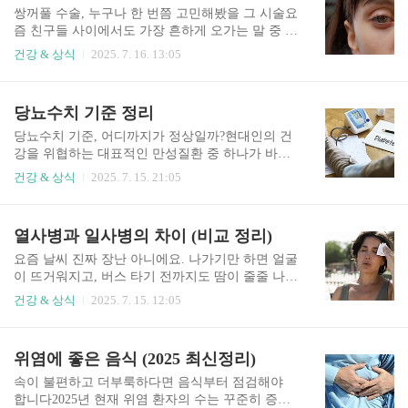
그렇다면 도대체 저혈압..
요.‘어지럼증’이라고 하면 다 같은 느낌일 것 같지
쌍꺼풀 수술, 누구나 한 번쯤 고민해봤을 그 시술요
만 사실 종류도 다르고, 어지럼증의 원인도 굉장히
즘 친구들 사이에서도 가장 흔하게 오가는 말 중 하
여러 가지예요. 오늘은 제가 직접 정리해본 다양한
나가 바로 “쌍수할까?”예요. 특히 셀카 찍을 때나
건강 & 상식
2025. 7. 16. 13:05
어지럼증의 원인과 그 증상별 특징을 소개해볼게
메이크업할 때, 눈매가 선명해지면 얼굴 분위기가
요. 혹시 나도 그런 증상이 있다면 꼭 체크해보세
확 달라 보이잖아요. 저도 대학교 때부터 계속 고민
요.어지럼증의 원인, 이렇게 다양할 줄 몰랐어요가
하다가 결국 쌍꺼풀 수술을 받았던 경험이 있는데
당뇨수치 기준 정리
장 흔한 어지럼증의 원인은 ‘이석증’갑자기 머리를
요, 수술 전에는 막연히 무섭고 비용도 비쌀까봐 망
돌렸을 때 세상이 빙글빙..
설였었어요. 안검하수, 눈꺼풀 처짐으로 시야까지
당뇨수치 기준, 어디까지가 정상일까?현대인의 건
위협하는 질환단순 미용 아닌 시력과 기능까지 좌
강을 위협하는 대표적인 만성질환 중 하나가 바로
우하는 안검하수나이가 들며 눈꺼풀이 무겁고 시
당뇨병입니다. 식습관 변화와 운동 부족, 스트레스
건강 & 상식
2025. 7. 15. 21:05
야가 좁아지는 느낌이 든다면 단순한 노화 현상이
증가 등으로 인해 당뇨병은 이제 중장년층뿐만 아
아닌 ‘안검하수’를 의심해볼 필요가 있다. 안검하
니라 20~30대에서도 빠르게 늘고 있는 질환이 되었
수는storyx2.com 근데 사실 쌍꺼풀 수술비용은 생
습니다.하지만 많은 사람들이 "당뇨가 위험하다"는
열사병과 일사병의 차이 (비교 정리)
각보다 다양한 편이고, 회복 기간도 내가 어떤 수술
말은 들어봤어도, 정작 당뇨수치 기준이 어떻게 되
을 선택하느냐에 따라 크..
는지 정확히 모르는 경우가 많습니다.공복혈당 수
요즘 날씨 진짜 장난 아니에요. 나가기만 하면 얼굴
치가 얼마부터 문제인지, 식후 혈당은 어느 정도가
이 뜨거워지고, 버스 타기 전까지도 땀이 줄줄 나잖
정상인지, HbA1c(당화혈색소)는 어떤 기준으로 봐
아요. 여름철 야외 활동도 좋지만, 그만큼 건강관리
건강 & 상식
2025. 7. 15. 12:05
야 하는지 등 혼란스러운 정보가 넘쳐나죠.건강 관
에 더 신경 써야 할 시기예요. 특히 자주 듣긴 하는
리의 시작, 혈당 체크현대인의 건강 이슈 중 가장
데 헷갈리기 쉬운 두 질환, 열사병과 일사병. 같은
흔하게 거론되는 질환 중 하나가 당뇨병입니다. 문
더위 관련 증상 같아 보여도 사실 완전 다른 거 알
위염에 좋은 음식 (2025 최신정리)
제는 상당수의 사람들이 본인의 혈당 수치가 어느
고 계셨나요? 올해 여름날씨 무더위, 온열질환 예
정도인지도 모르고 살아간다는..
방수칙 왜 더 중요해졌나?여름을 앞두고 높아진 건
속이 불편하고 더부룩하다면 음식부터 점검해야
강 경각심기상청의 기온 전망에 따르면, 올해 5월
합니다2025년 현재 위염 환자의 수는 꾸준히 증가