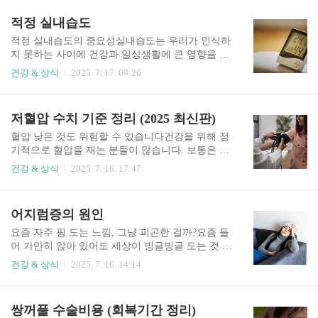
질 수 있습니다.이처럼 날씨와 건강은 우리 몸의 컨
저만 해도 회사에서 받은 건강검진 결과지를 보다
적정 실내습도
디션에 영향을 미치며, 그 중에서도 무릎 안쪽 통증
가 ‘중성지방 수치가 경계선입니다’라는 문구를 처
은 대표적인 예입니다.2. 무..
음 본 순간, 긴장감이 확 밀려오더라고요. 그전까진
적정 실내습도의 중요성실내습도는 우리가 인식하
건강한 편이라고 생각했는데, 그게 아니라는 걸 수
지 못하는 사이에 건강과 일상생활에 큰 영향을 미
치로 확인한 거죠. 적정 실내습도적정 실내습도의
칩니다. 적정 습도를 유지하면 호흡기 건강을 지키
건강 & 상식
2025. 7. 17. 09:26
중요성실내습도는 우리가 인식하지 못하는 사이에
고 피부 트러블을 예방할 수 있으며, 곰팡이나 세균
건강과 일상생활에 큰 영향을 미칩니다. 적정 습도
의 번식을 줄이는 데도 도움이 됩니다.반대로 습도
를 유지하면 호흡기 건강을 지키고 피부 트러블을
가 너무 높거나 낮으면 건강에 해롭고 쾌적한 실내
저혈압 수치 기준 정리 (2025 최신판)
예방할 수 있으며, 곰팡storyx2.com 공복혈당 정상
환경 유지가 어려워집니다. 저혈압 수치 기준 정리
수치 (최신정리)요즘 아침마다 ..
(2025 최신판)혈압 낮은 것도 위험할 수 있습니다
혈압 낮은 것도 위험할 수 있습니다건강을 위해 정
건강을 위해 정기적으로 혈압을 재는 분들이 많습
기적으로 혈압을 재는 분들이 많습니다. 보통은 고
니다. 보통은 고혈압을 걱정하는 경우가 많지만, 그
혈압을 걱정하는 경우가 많지만, 그에 못지않게 중
건강 & 상식
2025. 7. 16. 17:47
에 못지않게 중요한 것이 바로 저혈압입니다. 특히
요한 것이 바로 저혈압입니다. 특히 의외로 많은 사
의외storyx2.com 적정 실내습도란?일반적으로 권장
람들이 저혈압 수치에 해당하면서도 그 위험성을
되는 실내의 적정 습도는 40%에서 60% 사이입니
인지하지 못하거나, 단순히 체질적인 문제로 넘기
어지럼증의 원인
다. 계절이나 공간의 용도에 따라 이 수치는 조금씩
는 경우가 많습니다. 척추관 협착증 증상요즘 날씨
달라질 수 있으며..
도 무덥고 습해서 그런지 허리랑 다리 쪽이 뻐근하
요즘 자주 핑 도는 느낌, 그냥 피곤한 걸까?요즘 들
다는 분들이 부쩍 늘었어요. 특히 나이 드신 부모님
어 가만히 앉아 있어도 세상이 빙글빙글 도는 것 같
들이나 오래 앉아 있는 직장인 분들이 허리가 찌릿
거나, 갑자기 눈앞이 캄캄해지는 순간이 있으신가
건강 & 상식
2025. 7. 16. 14:14
하거나 다리가 저린다고 할 때,storyx2.com 하지만
요? 저도 얼마 전부터 그런 증상을 자주 느끼다 보
저혈압은 단순히 '혈압이 낮은 상태'가 아닙니다.
니 혹시 큰 병은 아닐까 걱정이 되더라고요. 처음엔
증상이 동반되면 일상생활에 지장을 주거나, 심할
단순히 피곤하거나 빈속이라 그런 줄 알았는데, 병
쌍꺼풀 수술비용 (회복기간 정리)
경우 생명에 영향을 줄 수도 있는 건강 문제입니다.
원에 가보니 원인이 너무 다양하다는 걸 알게 됐어