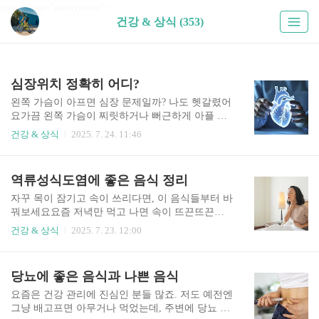
crossorigin="anonymous">
건강 & 상식 (353)
심장위치 정확히 어디?
왼쪽 가슴이 아프면 심장 문제일까? 나도 헷갈렸어
요가끔 왼쪽 가슴이 찌릿하거나 뻐근하게 아플 때,
저도 모르게 “혹시 심장에 문제 있는 거 아니야?”
건강 & 상식
2025. 7. 24. 11:46
하고 걱정하게 되잖아요. 저도 그런 적이 많았는데
요, 정확히 심장위치를 몰라서 괜히 더 불안했던 적
도 있었어요. 그래서 오늘은 정말 궁금해하실만한
역류성식도염에 좋은 음식 정리
내용, 심장위치가 정확히 어디인지부터 해서, 통증
이 생겼을 때 어디서 오는 신호인지까지 하나하나
자꾸 목이 잠기고 속이 쓰리다면, 이 음식들부터 바
정리해보려고 해요. 협심증 초기증상요즘은 날씨
꿔보세요요즘 저녁만 먹고 나면 속이 뜨끈뜨끈하
도 덥고 습한 데다 스트레스도 많다 보니까, 가슴이
게 올라오는 느낌, 혹시 그런 적 있으세요? 저는 요
건강 & 상식
2025. 7. 23. 12:00
답답하다는 말을 자주 듣게 되는 것 같아요. 예전
즘 늦은 시간에 먹는 습관 때문에 그런지 자꾸 목에
같았으면 그냥 피곤해서 그렇겠지 하고 넘겼을 텐
뭔가 올라오는 듯한 느낌이 들더라고요. 처음엔 감
데, 요즘은 그런 증상도 가볍storyx2.com특히 헷갈
기인 줄 알았는데 계속 반복되니까 불편함이 심해
당뇨에 좋은 음식과 나쁜 음식
리기 쉬운 흉통, 근육통, 소화불량까지 다 포함해서
져서 결국 병원에 다녀왔어요. 진단명은 바로 역류
정리해볼 거니까요..
성식도염이었어요. 위염에 좋은 음식 (2025 최신정
요즘은 건강 관리에 진심인 분들 많죠. 저도 예전엔
리)속이 불편하고 더부룩하다면 음식부터 점검해
그냥 배고프면 아무거나 먹었는데, 주변에 당뇨 진