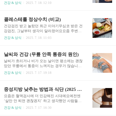
야 합니다2025년 현재 위염 환자의 수는 꾸준히 증
단받은 친구 생기고 나서부터 식습관에 신경을 더
건강 & 상식
2025. 7. 18. 12:10
가하고 있습니다. 현대인들은 바쁜 일상 속에서 아
쓰게 되더라고요. 특히나 당 조절이 중요한 시기엔
침을 거르거나 늦은 밤 야식을 즐기는 등 식사story
어떤 음식을 먹는지가 진짜 중요하대요.그중에서
x2.com처음 듣는 이름도 아니었고, 주변에서 흔히
도 당뇨에 좋은 음식과 나쁜 음식은 헷갈리기 쉬운
콜레스테롤 정상수치 (비교)
앓는다고 들었는데 막상 내가 걸리니까 꽤 불편하
주제 중 하나라 오늘은 이걸 기준으로 얘기해보려
더라고요. 역류성식도..
고 해요.당뇨에 좋은 음식과 나쁜 음식에 대해 자주
건강검진 받고 놀랐던 최근 이야기무심코 받은 건
질문받는데, 이번 기회에 확실히 정리해보려고 해
강검진, 그날부터 생각이 달라졌어요요즘 주변에
요. 잘 알고 선택하면 혈당 관리가 쉬워지고, 반대
서 건강검진 얘기가 부쩍 많아졌어요. 친구가 동네
건강 & 상식
2025. 7. 18. 11:03
로 잘못된 정보로 식단을 구성하면 오히려 건강을
내과 같이 가자고 해서 아무 생각 없이 따라갔다가
해칠 수도 있더라고요. 중성지방 낮추는 방법과 식
결과 보고 충격받았던 거 있죠. 콜레스테롤 수치가
단 (2025 최신)요즘은 혈액검사에 더 민감해진 시
살짝 올라가 있다고 하더라고요. 평소에 별 문제 없
날씨와 건강 (무릎 안쪽 통증의 원인)
대예요예전엔 ‘살만 안 찌면 괜찮겠지’ 하고 생각
이 살았던 터라 상상도 못했는데, 그날 이후로 콜레
했던 사람들도, 이제는 건..
스테롤 정상수치라는 키워드가 제 일상이 되어버
날씨가 흐리거나 비가 오는 날이면 평소에는 괜찮
렸어요.처음엔 이게 왜 문제인지도 몰랐는데, 찾아
았던 무릎에서 통증이 느껴지는 경우가 많습니다.
보니까 생각보다 진짜 심각하더라고요. 콜레스테
특히 무릎 안쪽 통증이 반복된다면 단순한 근육 뻐
건강 & 상식
2025. 7. 17. 19:18
롤이 높으면 심혈관 질환 위험이 확 뛰고, 특히 조
근함이 아니라 관절 내부의 문제일 수 있습니다.이
용히 진행된다는 점이 무서웠어요. 그때부터 제대
번 글에서는 날씨와 건강의 관계를 중심으로, 무릎
로 공부 시작했어요.콜레스테롤, 무조건 나쁜 건 아
안쪽 통증의 정확한 원인과 증상별 대처법에 대해
중성지방 낮추는 방법과 식단 (2025 최신)
니더라고요좋은 콜레스테롤, 나쁜 콜레스테롤 따
자세한 건강 정보를 안내해드립니다.1. 날씨와 건
로 있어요콜레스테롤이라고 하면 그냥 지방,..
강은 왜 연결되어 있을까?날씨와 건강은 무관하지
요즘은 혈액검사에 더 민감해진 시대예요예전엔
않습니다. 실제로 기온, 습도, 기압의 변화는 관절
‘살만 안 찌면 괜찮겠지’ 하고 생각했던 사람들도,
통증을 유발하거나 악화시키는 요인이 될 수 있습
이제는 건강검진 결과지를 하나하나 확인하면서
건강 & 상식
2025. 7. 17. 16:30
니다. 특히 비가 오기 전처럼 기압이 낮아지는 날에
신경 쓰는 시대가 되었어요. 특히 ‘중성지방’이라
는 관절 내부 압력이 증가하면서 무릎 통증이 심해
는 말은 주변에서도 자주 들리는 키워드가 됐고요.