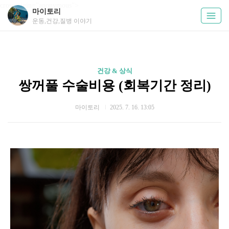
crossorigin="anonymous">
마이토리
운동,건강,질병 이야기
건강 & 상식
쌍꺼풀 수술비용 (회복기간 정리)
마이토리
2025. 7. 16. 13:05