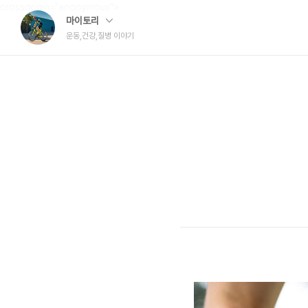
crossorigin="anonymous">
마이토리
운동,건강,질병 이야기