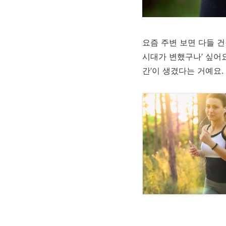
요즘 주변 보면 다들 
시대가 변했구나’ 싶어요
간’이 생겼다는 거예요.