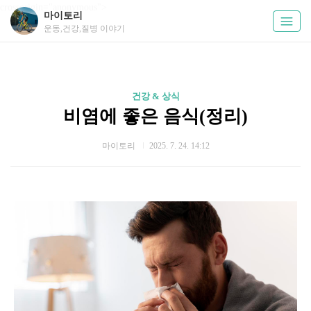
crossorigin="anonymous">
마이토리
운동,건강,질병 이야기
건강 & 상식
비염에 좋은 음식(정리)
마이토리
2025. 7. 24. 14:12