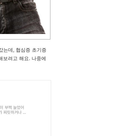
갔는데, 협심증 초기증
해보려고 해요. 나중에
이 부쩍 늘었어
가 찌릿하거나 다