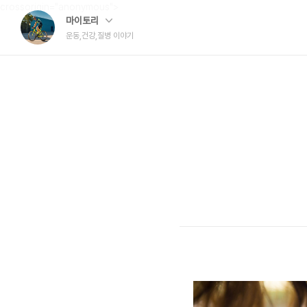
crossorigin="anonymous">
마이토리
운동,건강,질병 이야기