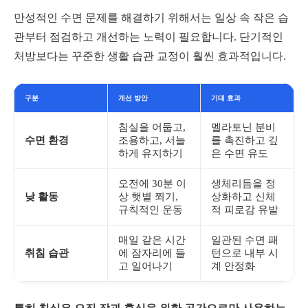
만성적인 수면 문제를 해결하기 위해서는 일상 속 작은 습
관부터 점검하고 개선하는 노력이 필요합니다. 단기적인
처방보다는 꾸준한 생활 습관 교정이 훨씬 효과적입니다.
구분
개선 방안
기대 효과
침실을 어둡고,
멜라토닌 분비
수면 환경
조용하고, 서늘
를 촉진하고 깊
하게 유지하기
은 수면 유도
오전에 30분 이
생체리듬을 정
낮 활동
상 햇볕 쬐기,
상화하고 신체
규칙적인 운동
적 피로감 유발
매일 같은 시간
일관된 수면 패
취침 습관
에 잠자리에 들
턴으로 내부 시
고 일어나기
계 안정화