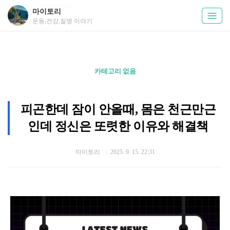
crossorigin="anonymous">
마이토리
운동,건강,질병 이야기
카테고리 없음
피곤한데 잠이 안올때, 몸은 천근만근
인데 정신은 또렷한 이유와 해결책
마이토리
2025. 9. 15. 22:31