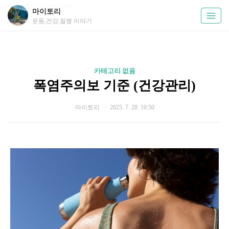
crossorigin="anonymous">
마이토리
운동,건강,질병 이야기
카테고리 없음
폭염주의보 기준 (건강관리)
마이토리
2025. 7. 28. 10:50